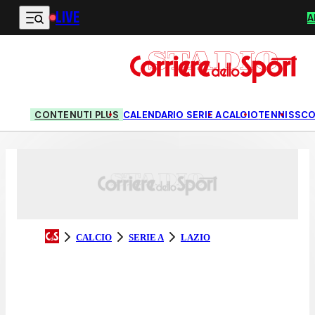
LIVE
Vai al contenuto principale
A
CONTENUTI PLUS
CALENDARIO SERIE A
CALCIO
TENNIS
SC
CALCIO
SERIE A
LAZIO