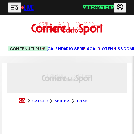
LIVE
Vai al contenuto principale
ABBONATI ORA
CONTENUTI PLUS
CALENDARIO SERIE A
CALCIO
TENNIS
SCOM
CALCIO
SERIE A
LAZIO