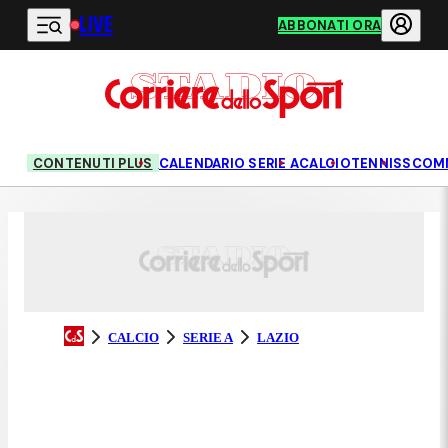
LIVE
Vai al contenuto principale
ABBONATI ORA
CONTENUTI PLUS
CALENDARIO SERIE A
CALCIO
TENNIS
SCOM
CALCIO
SERIE A
LAZIO