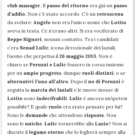
club manager
. Il
passo del ritorno
era già un
passo
d’addio
. Non c’è stato accordo. C’è un
retroscena
da svelare:
Angelo
non era l’unico nome che
Lotito
aveva in testa. Ce n’erano altri. Si era vociferato di
Beppe Signori
, nessun contatto. Tra i candidati
c’era
Senad Lulic
, icona devozionale dei laziali,
l’uomo che perpetua il
26 maggio 2013
. Non è
chiaro se
Peruzzi e Lulic
fossero in corsa insieme
per un
ampio progetto
, dunque
ruoli distinti
, o se
alternativi l’uno all’altro
. Dopo il
no di Peruzzi
è
seguita la
marcia dei laziali
e le nuove mosse di
Lotito
sono
indecifrabili
.
Lulic
è ancora un’ipotesi
possibile? E quale
ruolo
era stato pensato per lui?
Sono le
domande
che attendono
risposte
. Non
sono le
uniche
.
Lulic
tornerebbe alla
Lazio
? Non si
discute il
legame eterno
che lo legherà sempre alla