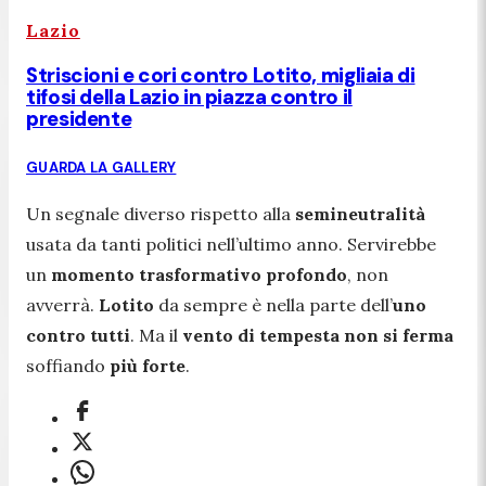
Lazio
Striscioni e cori contro Lotito, migliaia di
tifosi della Lazio in piazza contro il
presidente
GUARDA LA GALLERY
Un segnale diverso rispetto alla
semineutralità
usata da tanti politici nell’ultimo anno. Servirebbe
un
momento trasformativo profondo
, non
avverrà.
Lotito
da sempre è nella parte dell’
uno
contro tutti
. Ma il
vento di tempesta non si ferma
soffiando
più forte
.