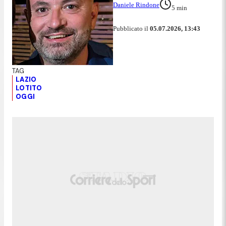
Daniele Rindone
5
min
Pubblicato il
05.07.2026, 13:43
LAZIO
LOTITO
OGGI