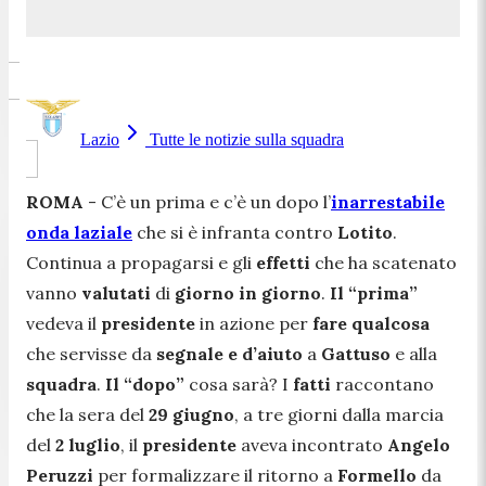
Lazio
Tutte le notizie sulla squadra
ROMA
- C’è un prima e c’è un dopo l’
inarrestabile
onda laziale
che si è infranta contro
Lotito
.
Continua a propagarsi e gli
effetti
che ha scatenato
vanno
valutati
di
giorno in giorno
.
Il “prima”
vedeva il
presidente
in azione per
fare qualcosa
che servisse da
segnale e d’aiuto
a
Gattuso
e alla
squadra
.
Il “dopo”
cosa sarà? I
fatti
raccontano
che la sera del
29 giugno
, a tre giorni dalla marcia
del
2 luglio
, il
presidente
aveva incontrato
Angelo
Peruzzi
per formalizzare il ritorno a
Formello
da