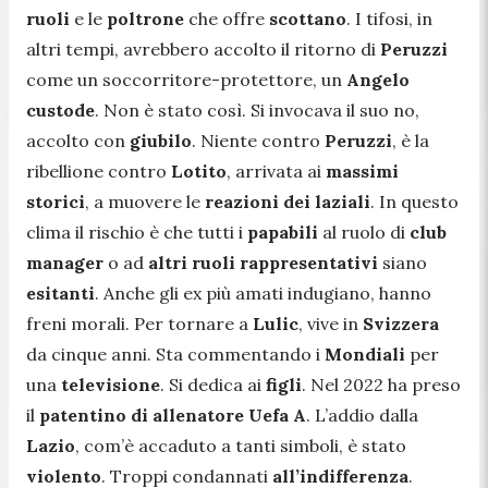
ruoli
e le
poltrone
che offre
scottano
. I tifosi, in
altri tempi, avrebbero accolto il ritorno di
Peruzzi
come un soccorritore-protettore, un
Angelo
custode
. Non è stato così. Si invocava il suo no,
accolto con
giubilo
. Niente contro
Peruzzi
, è la
ribellione contro
Lotito
, arrivata ai
massimi
storici
, a muovere le
reazioni dei laziali
. In questo
clima il rischio è che tutti i
papabili
al ruolo di
club
manager
o ad
altri ruoli rappresentativi
siano
esitanti
. Anche gli ex più amati indugiano, hanno
freni morali. Per tornare a
Lulic
, vive in
Svizzera
da cinque anni. Sta commentando i
Mondiali
per
una
televisione
. Si dedica ai
figli
. Nel 2022 ha preso
il
patentino di allenatore Uefa A
. L’addio dalla
Lazio
, com’è accaduto a tanti simboli, è stato
violento
. Troppi condannati
all’indifferenza
.