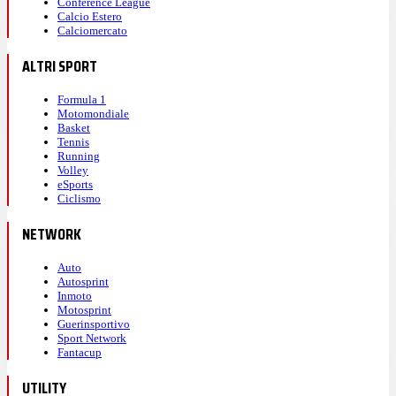
Conference League
Calcio Estero
Calciomercato
ALTRI SPORT
Formula 1
Motomondiale
Basket
Tennis
Running
Volley
eSports
Ciclismo
NETWORK
Auto
Autosprint
Inmoto
Motosprint
Guerinsportivo
Sport Network
Fantacup
UTILITY