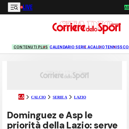
LIVE
Vai al contenuto principale
A
CONTENUTI PLUS
CALENDARIO SERIE A
CALCIO
TENNIS
SCO
CALCIO
SERIE A
LAZIO
Dominguez e Asp le
priorità della Lazio: serve