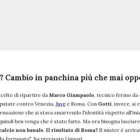
o? Cambio in panchina più che mai opp
celto di ripartire da
Marco Giampaolo
, tecnico fermo da 
disputate contro Venezia,
Juve
e Roma. Con
Gotti
, invece, si
ensazione che si stava smarrendo l'identità rispetto all'ini
 quindi ben venga che è stato fatto. Ma ora bisogna lasciar
calcio non banale
.
Il risultato di Roma?
Il mister è arriv
odo fortunato"
, ha precisato Liguori.