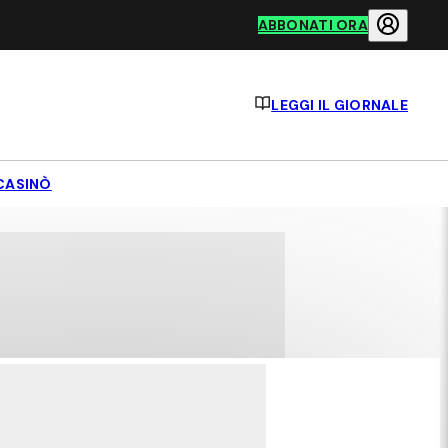
ABBONATI ORA
LEGGI IL GIORNALE
CASINÒ