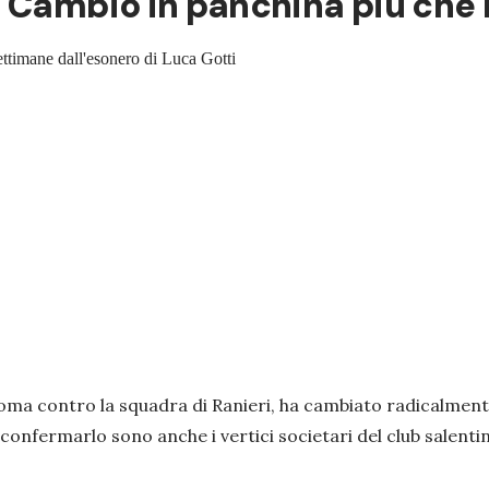
? Cambio in panchina più che
settimane dall'esonero di Luca Gotti
di Roma contro la squadra di Ranieri, ha cambiato radicalment
 confermarlo sono anche i vertici societari del club salent