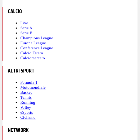
CALCIO
Live
Serie A
Serie B
Champions League
Europa League
Conference League
Calcio Estero
Calciomercato
ALTRI SPORT
Formula 1
Motomondiale
Basket
Tennis
Running
Volley
eSports
Ciclismo
NETWORK