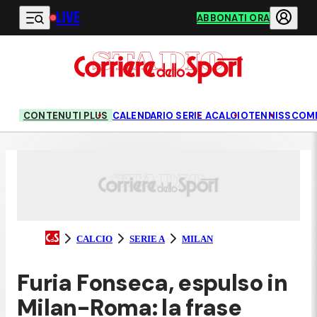
LIVE
Vai al contenuto principale
ABBONATI ORA
CONTENUTI PLUS
CALENDARIO SERIE A
CALCIO
TENNIS
SCOM
CALCIO
SERIE A
MILAN
Furia Fonseca, espulso in
Milan-Roma: la frase