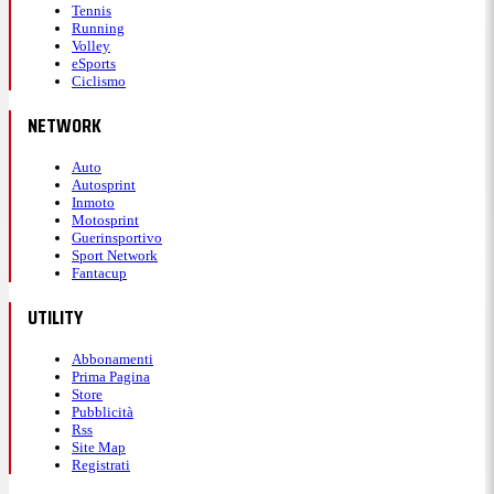
Tennis
Running
Volley
eSports
Ciclismo
NETWORK
Auto
Autosprint
Inmoto
Motosprint
Guerinsportivo
Sport Network
Fantacup
UTILITY
Abbonamenti
Prima Pagina
Store
Pubblicità
Rss
Site Map
Registrati