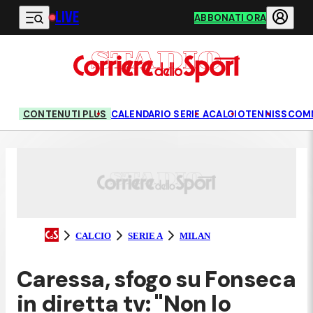
LIVE
Vai al contenuto principale
ABBONATI ORA
CONTENUTI PLUS
CALENDARIO SERIE A
CALCIO
TENNIS
SCOM
CALCIO
SERIE A
MILAN
Caressa, sfogo su Fonseca
in diretta tv: "Non lo