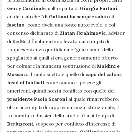
Gerry Cardinale
, sulla spinta di
Giorgio Furlani
,
ad del club che “
di Galliani ha sempre subito il
fascino
” come rivela una fonte autorevole, e col
consenso dichiarato di
Zlatan Ibrahimovic
, advisor
di RedBird finalmente sollevato dai compiti di
rappresentanza quotidiana e “guardiano” dello
spogliatoio ai quali si era generosamente offerto
per colmare la mancata sostituzione di
Maldini e
Massara
. Il ruolo scelto è quello di
capo del calcio
,
head of football
come amano ripetere gli
americani, quindi non in conflitto con quello del
presidente Paolo Scaroni
al quale rimarrebbero,
oltre ai compiti di rappresentanza istituzionale, il
tormentato dossier dello stadio. Già ai tempi di
Berlusconi
, sospeso per conflitto d’interesse di
numero uno del cda rossonero,
Galliani
non volle