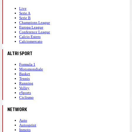
Live
Serie A
Serie B
Champions League
Europa League
Conference League
Calcio Estero
Calciomercato
ALTRI SPORT
Formula 1
Motomondiale
Basket
Tennis
Running
Volley
eSports
Ciclismo
NETWORK
Auto
Autosprint
Inmoto