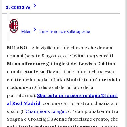
SUCCESSIVA
Milan
Tutte le notizie sulla squadra
MILANO -
Alla vigilia dell'amichevole che domani
domani (sabato 9 agosto, ore 16 italiane) vedrà
il
Milan affrontare gli inglesi del Leeds a Dublino
con diretta tv su 'Dazn',
ai microfoni della stessa
emittente ha parlato
Luka Modric in un'intervista
esclusiova
(già disponibile sull'app della
piattaforma).
Sbarcato in rossonero dopo 13 anni
al Real Madrid
, con una carriera straordinaria alle
spalle
(6
Champions League
e 7 campionati vinti tra
Spagna e Croazia
) il 39enne fuoriclasse croato, che
nel Diavolo indosserà la maglia numero 14
scelta