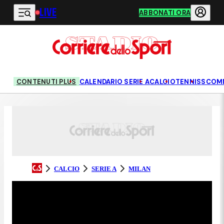
LIVE
Vai al contenuto principale
ABBONATI ORA
CONTENUTI PLUS
CALENDARIO SERIE A
CALCIO
TENNIS
SCOM
CALCIO
SERIE A
MILAN