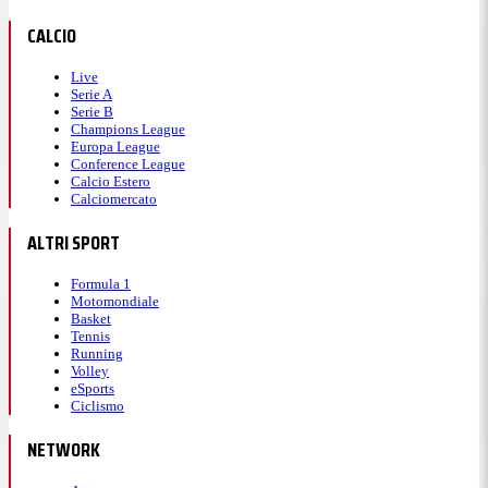
CALCIO
Live
Serie A
Serie B
Champions League
Europa League
Conference League
Calcio Estero
Calciomercato
ALTRI SPORT
Formula 1
Motomondiale
Basket
Tennis
Running
Volley
eSports
Ciclismo
NETWORK