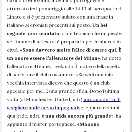
carico di emozioni. Il tecnico portoghese è
atterrato ieri pomeriggio alle 14.10 all’aeroporto di
Linate e si è presentato subito con una frase in
italiano ai cronisti presenti sul posto.
Un bel
segnale, non scontato
, di un tecnico che in queste
settimane di attesa si è preparato per lo sbarco in
città. «
Sono davvero molto felice di essere qui. È
un onore essere l’allenatore del Milan
», ha detto
l’allenatore 41enne, rivelando il motivo della scelta
di accettare il club rossonero: «
Se vedi una mia
vecchia intervista dicevo che questo è un club
speciale per me. È una grande sfida. Dopo l’ultima
volta
(al Manchester United, ndr)
mi sono detto di
scegliere sfide meno impegnative
, eppure eccomi
qua
(ride, ndr)
,
è una sfida ancora più grande
», ha
aggiunto il mister portoghese. «
Ma sono