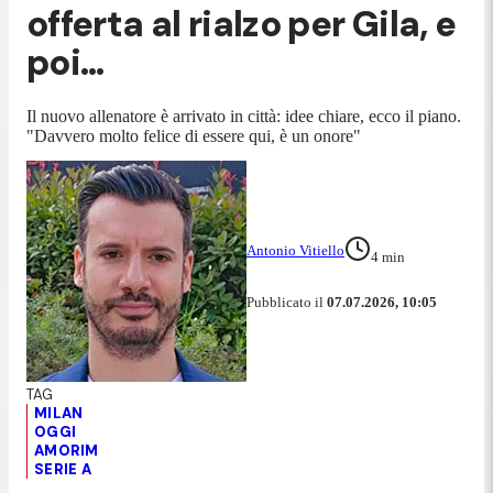
offerta al rialzo per Gila, e
poi…
Il nuovo allenatore è arrivato in città: idee chiare, ecco il piano.
"Davvero molto felice di essere qui, è un onore"
Antonio Vitiello
4
min
Pubblicato il
07.07.2026, 10:05
MILAN
OGGI
AMORIM
SERIE A