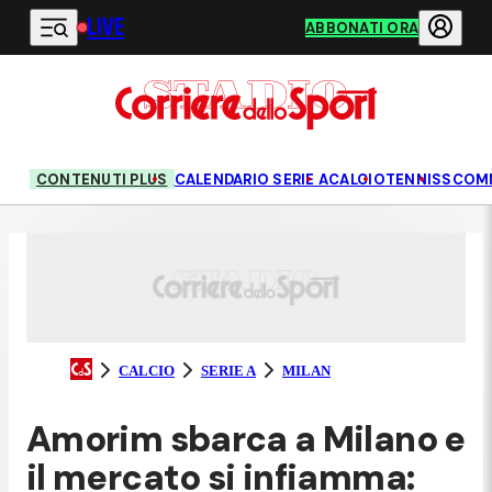
LIVE
Vai al contenuto principale
ABBONATI ORA
CONTENUTI PLUS
CALENDARIO SERIE A
CALCIO
TENNIS
SCOM
CALCIO
SERIE A
MILAN
Amorim sbarca a Milano e
il mercato si infiamma: