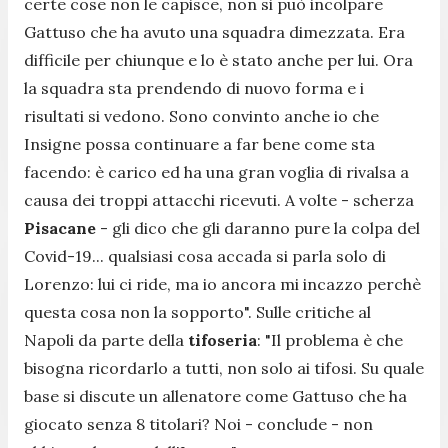
certe cose non le capisce, non si può incolpare
Gattuso che ha avuto una squadra dimezzata. Era
difficile per chiunque e lo è stato anche per lui. Ora
la squadra sta prendendo di nuovo forma e i
risultati si vedono. Sono convinto anche io che
Insigne possa continuare a far bene come sta
facendo: è carico ed ha una gran voglia di rivalsa a
causa dei troppi attacchi ricevuti. A volte
- scherza
Pisacane
-
gli dico che gli daranno pure la colpa del
Covid-19... qualsiasi cosa accada si parla solo di
Lorenzo: lui ci ride, ma io ancora mi incazzo perchè
questa cosa non la sopporto
". Sulle critiche al
Napoli da parte della
tifoseria
: "
Il problema è che
bisogna ricordarlo a tutti, non solo ai tifosi. Su quale
base si discute un allenatore come Gattuso che ha
giocato senza 8 titolari? Noi
- conclude -
non