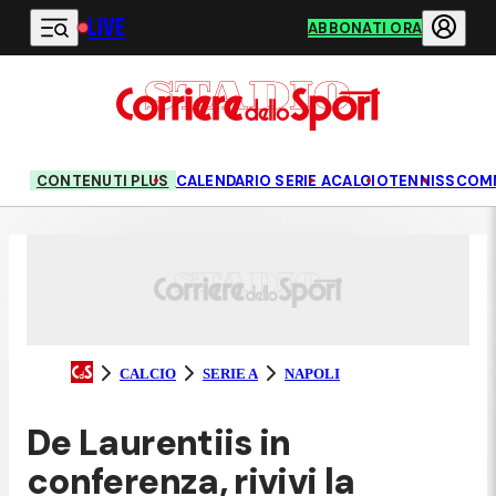
LIVE
Vai al contenuto principale
ABBONATI ORA
CONTENUTI PLUS
CALENDARIO SERIE A
CALCIO
TENNIS
SCOM
CALCIO
SERIE A
NAPOLI
De Laurentiis in
conferenza, rivivi la