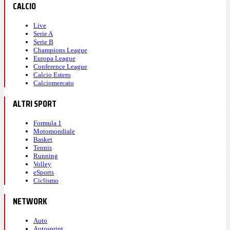
CALCIO
Live
Serie A
Serie B
Champions League
Europa League
Conference League
Calcio Estero
Calciomercato
ALTRI SPORT
Formula 1
Motomondiale
Basket
Tennis
Running
Volley
eSports
Ciclismo
NETWORK
Auto
Autosprint