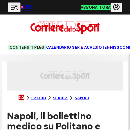
LIVE
Vai al contenuto principale
ABBONATI ORA
CONTENUTI PLUS
CALENDARIO SERIE A
CALCIO
TENNIS
SCOM
CALCIO
SERIE A
NAPOLI
Napoli, il bollettino
medico su Politano e