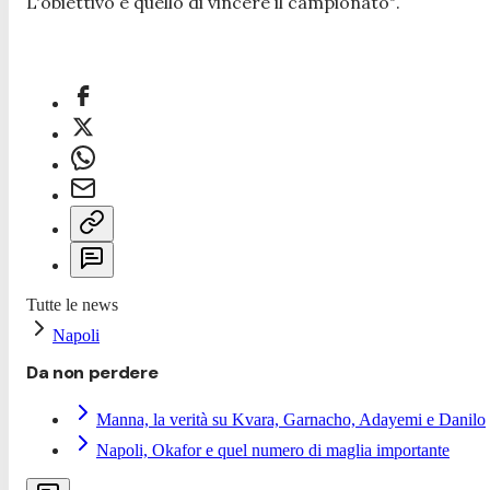
L'obiettivo è quello di vincere il campionato"
.
Tutte le news
Napoli
Da non perdere
Manna, la verità su Kvara, Garnacho, Adayemi e Danilo
Napoli, Okafor e quel numero di maglia importante