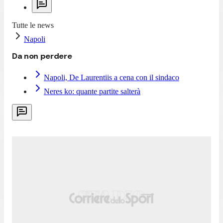
Tutte le news
Napoli
Da non perdere
Napoli, De Laurentiis a cena con il sindaco
Neres ko: quante partite salterà