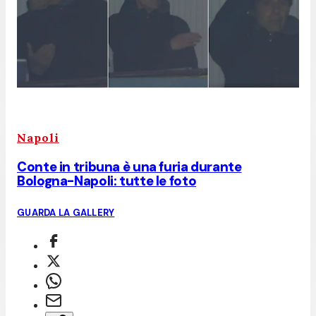
Napoli
Conte in tribuna è una furia durante
Bologna-Napoli: tutte le foto
GUARDA LA GALLERY