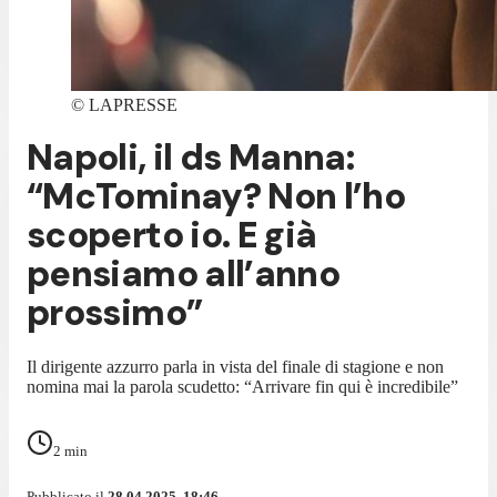
©
LAPRESSE
Napoli, il ds Manna:
“McTominay? Non l’ho
scoperto io. E già
pensiamo all’anno
prossimo”
Il dirigente azzurro parla in vista del finale di stagione e non
nomina mai la parola scudetto: “Arrivare fin qui è incredibile”
2
min
Pubblicato il
28.04.2025, 18:46