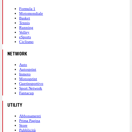
Formula 1
Motomondiale
Basket
Tennis
Running
Volley
eSports
Ciclismo
NETWORK
Auto
Autosprint
Inmoto
Motosprint
Guerinsportivo
Sport Network
Fantacup
UTILITY
Abbonamenti
Prima Pagina
Store
Pubblicità