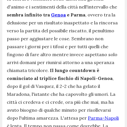
d'animo e i sentimenti della città nell'intervallo che
sembra infinito tra
Genoa
e Parma
, ovvero tra la
delusione per un risultato inaspettato e la rincorsa
verso la partita del possibile riscatto, il penultimo
passo per aggiustare le cose. Sembrano non
passare i giorni per i tifosi e per tutti quelli che
fingono di fare altro mentre invece aspettano solo
arrivi domani per riunirsi attorno a una speranza
chiamata tricolore.
Il lungo countdown è
cominciato al triplice fischio di Napoli-Genoa
,
dopo il gol di Vasquez, il 2-2 che ha gelato il
Maradona, l'istante che ha capovolto gli umori. La
città ci credeva e ci crede, ora più che mai, ma ha
avuto bisogno di qualche minuto per risollevarsi
dopo l'ultima amarezza. L'attesa per
Parma-Napoli
è lenta. Il tempo non passa come dovrebbe. La