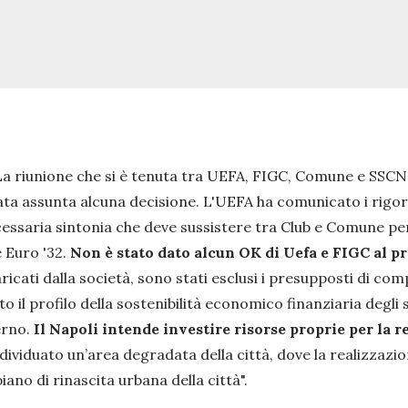
La riunione che si è tenuta tra UEFA, FIGC, Comune e SSCN
ata assunta alcuna decisione. L'UEFA ha comunicato i rigoro
essaria sintonia che deve sussistere tra Club e Comune per
 Euro '32.
Non è stato dato alcun OK di Uefa e FIGC al 
ricati dalla società, sono stati esclusi i presupposti di co
o il profilo della sostenibilità economico finanziaria degl
erno.
Il Napoli intende investire risorse proprie per la 
ndividuato un’area degradata della città, dove la realizzaz
 piano di rinascita urbana della città
".