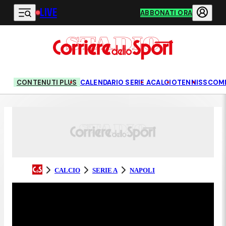
LIVE
Vai al contenuto principale
ABBONATI ORA
CONTENUTI PLUS
CALENDARIO SERIE A
CALCIO
TENNIS
SCOM
CALCIO
SERIE A
NAPOLI