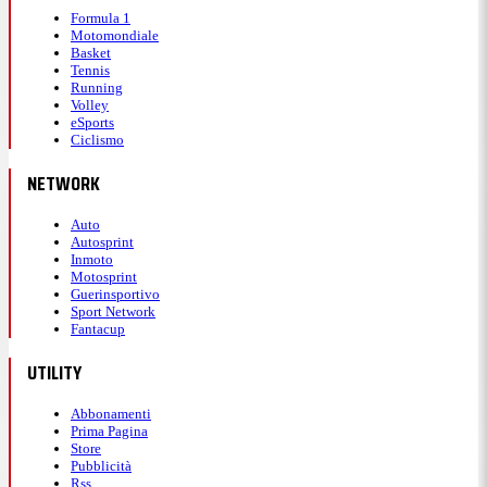
Formula 1
Motomondiale
Basket
Tennis
Running
Volley
eSports
Ciclismo
NETWORK
Auto
Autosprint
Inmoto
Motosprint
Guerinsportivo
Sport Network
Fantacup
UTILITY
Abbonamenti
Prima Pagina
Store
Pubblicità
Rss