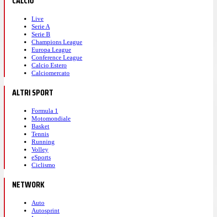
CALCIO
Live
Serie A
Serie B
Champions League
Europa League
Conference League
Calcio Estero
Calciomercato
ALTRI SPORT
Formula 1
Motomondiale
Basket
Tennis
Running
Volley
eSports
Ciclismo
NETWORK
Auto
Autosprint