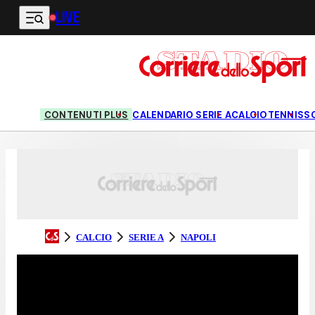
LIVE
Vai al contenuto principale
CONTENUTI PLUS
CALENDARIO SERIE A
CALCIO
TENNIS
S
CALCIO
SERIE A
NAPOLI