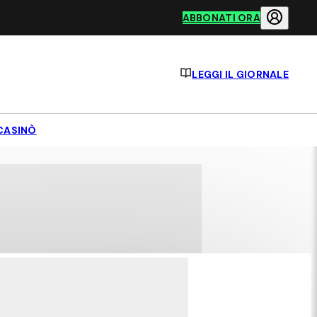
ABBONATI ORA
LEGGI IL GIORNALE
CASINÒ