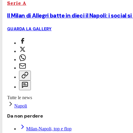
Serie A
Il Milan di Allegri batte in dieci il Napoli: i social
GUARDA LA GALLERY
Tutte le news
Napoli
Da non perdere
Milan-Napoli, top e flop