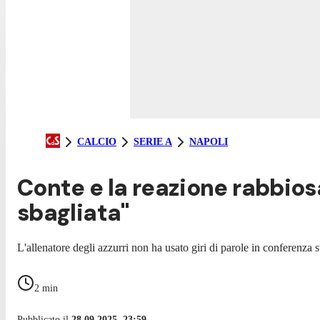
CALCIO
SERIE A
NAPOLI
Conte e la reazione rabbiosa
sbagliata"
L'allenatore degli azzurri non ha usato giri di parole in conferen
2
min
Pubblicato il
28.09.2025, 23:59