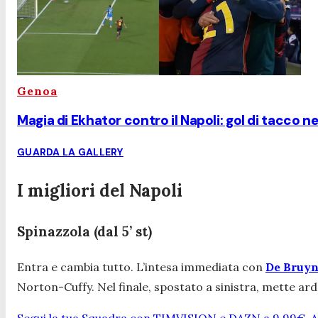
Genoa
Magia di Ekhator contro il Napoli: gol di tacco ne
GUARDA LA GALLERY
I migliori del Napoli
Spinazzola (dal 5’ st)
Entra e cambia tutto. L’intesa immediata con
De Bruy
Norton-Cuffy. Nel finale, spostato a sinistra, mette ard
Segui la tua Squadra con TIMVISION e DAZN a 9,99€. At