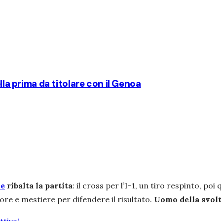
lla prima da titolare con il Genoa
ne
ribalta la partita
: il cross per l’1-1, un tiro respinto, po
ore e mestiere per difendere il risultato.
Uomo della svolt
tiva!