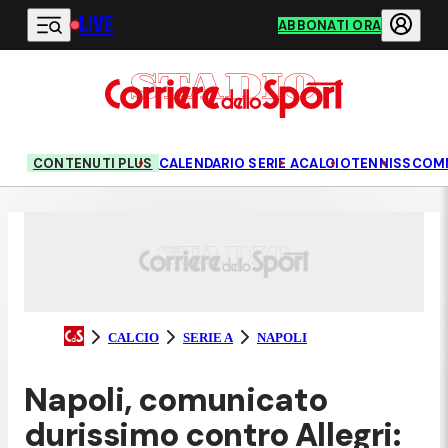
LIVE
Vai al contenuto principale
ABBONATI ORA
CONTENUTI PLUS
CALENDARIO SERIE A
CALCIO
TENNIS
SCOM
CALCIO
SERIE A
NAPOLI
Napoli, comunicato
durissimo contro Allegri: