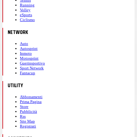
Tennis
Running
Volley
eSports
Ciclismo
NETWORK
Auto
Autosprint
Inmoto
Motosprint
Guerinsportivo
Sport Network
Fantacup
UTILITY
Abbonamenti
Prima Pagina
Store
Pubblicità
Rss
Site Map
Registrati