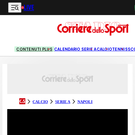
LIVE
Vai al contenuto principale
CONTENUTI PLUS
CALENDARIO SERIE A
CALCIO
TENNIS
SC
CALCIO
SERIE A
NAPOLI