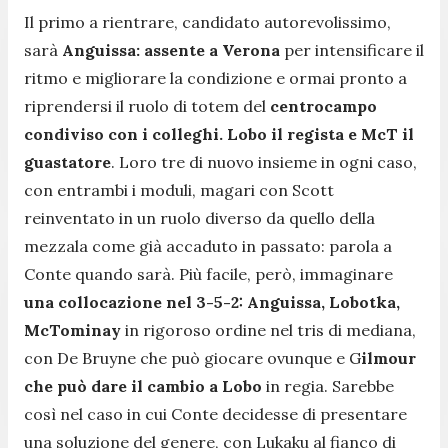
Il primo a rientrare, candidato autorevolissimo,
sarà
Anguissa: assente a Verona
per intensificare il
ritmo e migliorare la condizione e ormai pronto a
riprendersi il ruolo di totem del
centrocampo
condiviso con i colleghi. Lobo il regista e McT il
guastatore
. Loro tre di nuovo insieme in ogni caso,
con entrambi i moduli, magari con Scott
reinventato in un ruolo diverso da quello della
mezzala come già accaduto in passato: parola a
Conte quando sarà. Più facile, però, immaginare
una collocazione nel 3-5-2: Anguissa, Lobotka,
McTominay
in rigoroso ordine nel tris di mediana,
con De Bruyne che può giocare ovunque e G
ilmour
che può dare il cambio a Lobo
in regia. Sarebbe
così nel caso in cui Conte decidesse di presentare
una soluzione del genere, con Lukaku al fianco di