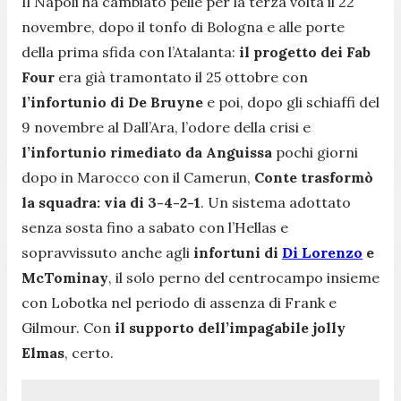
Il Napoli ha cambiato pelle per la terza volta il 22
novembre, dopo il tonfo di Bologna e alle porte
della prima sfida con l’Atalanta:
il progetto dei Fab
Four
era già tramontato il 25 ottobre con
l’infortunio di De Bruyne
e poi, dopo gli schiaffi del
9 novembre al Dall’Ara, l’odore della crisi e
l’infortunio rimediato da Anguissa
pochi giorni
dopo in Marocco con il Camerun,
Conte trasformò
la squadra: via di 3-4-2-1
. Un sistema adottato
senza sosta fino a sabato con l’Hellas e
sopravvissuto anche agli
infortuni di
Di Lorenzo
e
McTominay
, il solo perno del centrocampo insieme
con Lobotka nel periodo di assenza di Frank e
Gilmour. Con
il supporto dell’impagabile jolly
Elmas
, certo.