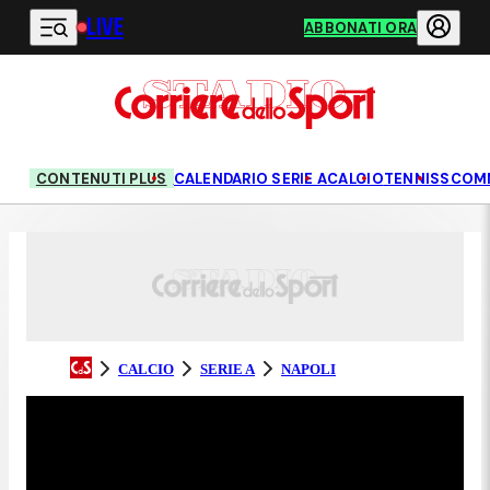
LIVE
Vai al contenuto principale
ABBONATI ORA
CONTENUTI PLUS
CALENDARIO SERIE A
CALCIO
TENNIS
SCOM
CALCIO
SERIE A
NAPOLI