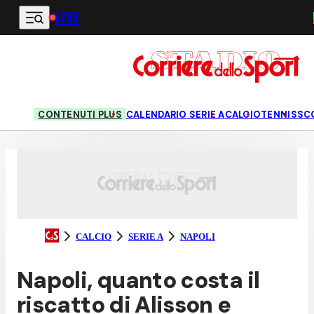
LIVE
Vai al contenuto principale
CONTENUTI PLUS
CALENDARIO SERIE A
CALCIO
TENNIS
SC
CALCIO
SERIE A
NAPOLI
Napoli, quanto costa il
riscatto di Alisson e