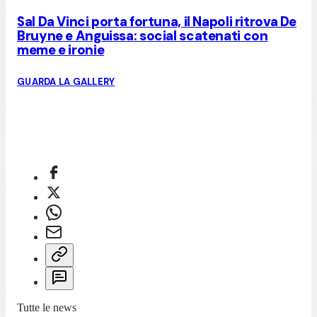
Sal Da Vinci porta fortuna, il Napoli ritrova De
Bruyne e Anguissa: social scatenati con
meme e ironie
GUARDA LA GALLERY
Tutte le news