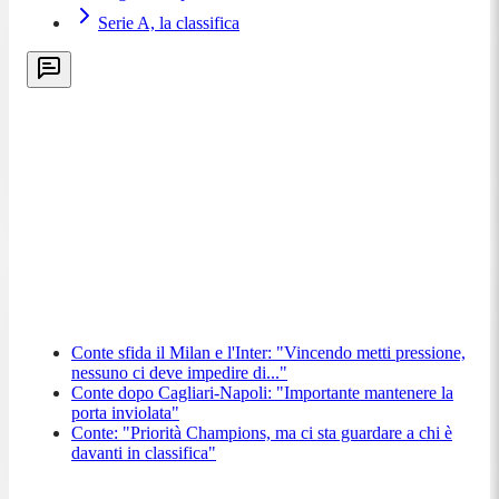
Serie A, la classifica
Conte sfida il Milan e l'Inter: "Vincendo metti pressione,
nessuno ci deve impedire di..."
Conte dopo Cagliari-Napoli: "Importante mantenere la
porta inviolata"
Conte: "Priorità Champions, ma ci sta guardare a chi è
davanti in classifica"