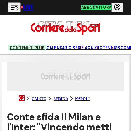
LIVE
Vai al contenuto principale
ABBONATI ORA
CONTENUTI PLUS
CALENDARIO SERIE A
CALCIO
TENNIS
SCOM
CALCIO
SERIE A
NAPOLI
Conte sfida il Milan e
l'Inter: "Vincendo metti