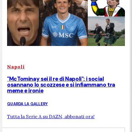
Napoli
"McTominay sei il re di Napoli": i social
osannano lo scozzese e si infiammano tra
meme e ironie
GUARDA LA GALLERY
Tutta la Serie A su DAZN, abbonati ora!