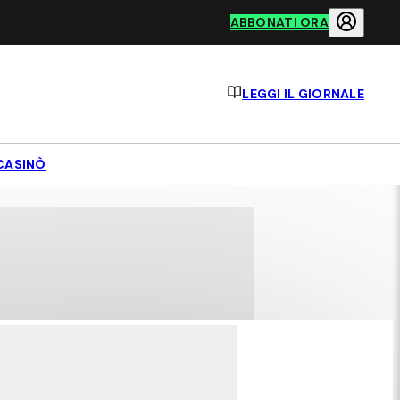
ABBONATI ORA
LEGGI IL GIORNALE
CASINÒ