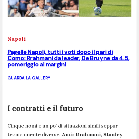
Napoli
Pagelle Napoli, tutti i voti dopo il pari di
Como: Rrahmani da leader, De Bruyne da 4.5,
pomeriggio ai margini
GUARDA LA GALLERY
I contratti e il futuro
Cinque nomi e un po’ di situazioni simili seppur
tecnicamente diverse:
Amir Rrahmani, Stanley