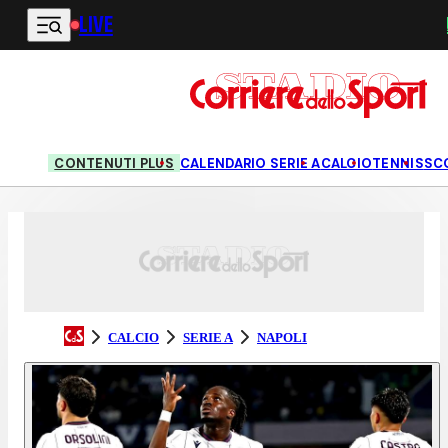
LIVE
Vai al contenuto principale
CONTENUTI PLUS
CALENDARIO SERIE A
CALCIO
TENNIS
SC
CALCIO
SERIE A
NAPOLI