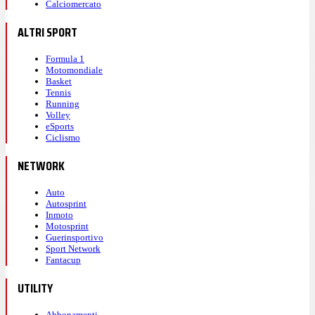
Calciomercato
ALTRI SPORT
Formula 1
Motomondiale
Basket
Tennis
Running
Volley
eSports
Ciclismo
NETWORK
Auto
Autosprint
Inmoto
Motosprint
Guerinsportivo
Sport Network
Fantacup
UTILITY
Abbonamenti