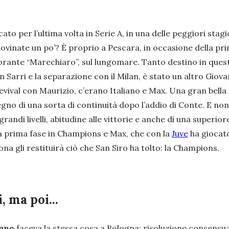
o per l’ultima volta in Serie A, in una delle peggiori stagio
ovinate un po’? È proprio a Pescara, in occasione della pr
torante “Marechiaro”, sul lungomare. Tanto destino in ques
n Sarri e la separazione con il Milan, è stato un altro Giova
revival con Maurizio, c’erano Italiano e Max. Una gran bella s
segno di una sorta di continuità dopo l’addio di Conte. E non
grandi livelli, abitudine alle vittorie e anche di una superi
la prima fase in Champions e Max, che con la
Juve
ha giocato
adona gli restituirà ciò che San Siro ha tolto: la Champions.
, ma poi...
iano
faceva la stessa cosa a Bologna: risoluzione consensua