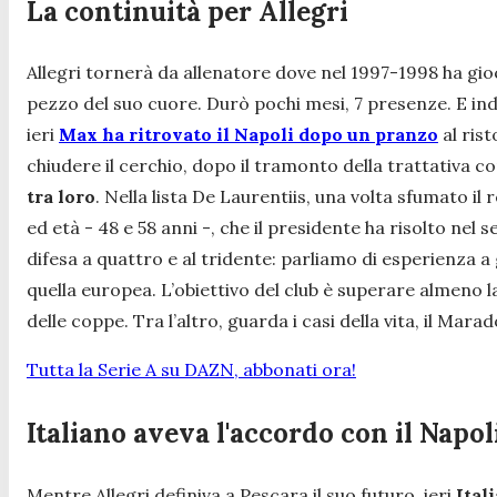
La continuità per Allegri
Allegri tornerà da allenatore dove nel 1997-1998 ha giocat
pezzo del suo cuore. Durò pochi mesi, 7 presenze. E ind
ieri
Max ha ritrovato il Napoli dopo un pranzo
al ris
chiudere il cerchio, dopo il tramonto della trattativa co
tra loro
. Nella lista De Laurentiis, una volta sfumato il 
ed età - 48 e 58 anni -, che il presidente ha risolto nel 
difesa a quattro e al tridente: parliamo di esperienza a 
quella europea. L’obiettivo del club è superare almeno 
delle coppe. Tra l’altro, guarda i casi della vita, il Mar
Tutta la Serie A su DAZN, abbonati ora!
Italiano aveva l'accordo con il Napoli
Mentre Allegri definiva a Pescara il suo futuro, ieri
Ital