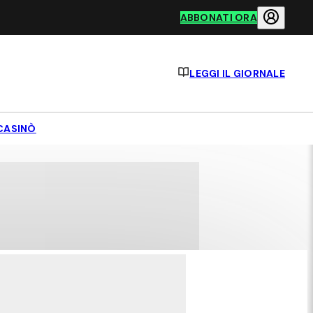
ABBONATI ORA
LEGGI IL GIORNALE
CASINÒ