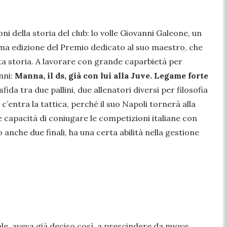
ni della storia del club: lo volle Giovanni Galeone, un
ima edizione del Premio dedicato al suo maestro, che
ta storia. A lavorare con grande caparbietà per
nni:
Manna, il ds, già con lui alla Juve. Legame forte
fida tra due pallini, due allenatori diversi per filosofia
 c’entra la tattica, perché il suo Napoli tornerà alla
ore capacità di coniugare le competizioni italiane con
 anche due finali, ha una certa abilità nella gestione
le, aveva già deciso così, a prescindere da nuove