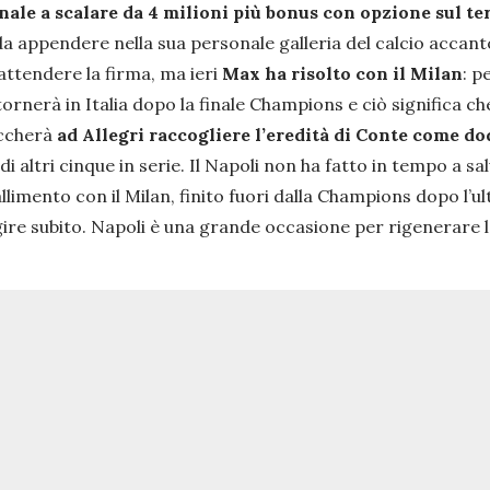
nnale a scalare da 4 milioni più bonus con opzione sul t
da appendere nella sua personale galleria del calcio accanto 
 attendere la firma, ma ieri
Max ha risolto con il Milan
: p
ornerà in Italia dopo la finale Champions e ciò significa che
occherà
ad Allegri raccogliere l’eredità di Conte come dod
di altri cinque in serie. Il Napoli non ha fatto in tempo a s
allimento con il Milan, finito fuori dalla Champions dopo l’ul
gire subito. Napoli è una grande occasione per rigenerare 