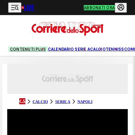
LIVE
Vai al contenuto principale
ABBONATI ORA
CONTENUTI PLUS
CALENDARIO SERIE A
CALCIO
TENNIS
SCOM
CALCIO
SERIE A
NAPOLI