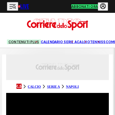
LIVE
Vai al contenuto principale
ABBONATI ORA
CONTENUTI PLUS
CALENDARIO SERIE A
CALCIO
TENNIS
SCOM
CALCIO
SERIE A
NAPOLI