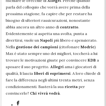
fischiare le orecchie di
Allegri
. Perché quando
parla del colloquio che vorrà avere prima della
prossima stagione, fa capire che per restare ha
bisogno di ulteriori rassicurazioni, nonostante
abbia ancora un altro anno di
contratto
.
Evidentemente si aspetta una svolta, punta a
divertirsi, vuole un
Napoli
più libero e spensierato.
Nella
gestione dei campioni
(citofonare
Modric
)
Max è stato sempre uno dei migliori, toccherà a lui
trovare le motivazioni giuste per convincere
KDB
a
sposare il suo progetto.
Allegri
ama i giocatori di
qualità, li lascia
liberi di esprimersi
. A loro chiede di
fare la differenza negli ultimi trenta metri, senza
condizionamenti. Basterà la sua
ricetta
per
convincerlo?
Chi vivrà vedrà
.