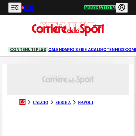
LIVE
Vai al contenuto principale
ABBONATI ORA
CONTENUTI PLUS
CALENDARIO SERIE A
CALCIO
TENNIS
SCOM
CALCIO
SERIE A
NAPOLI