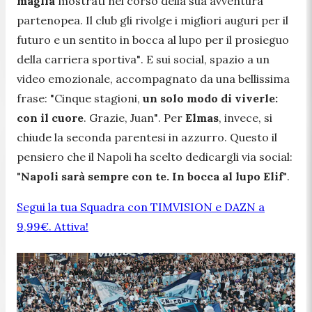
maglia
mostrati nel corso della sua avventura
partenopea. Il club gli rivolge i migliori auguri per il
futuro e un sentito in bocca al lupo per il prosieguo
della carriera sportiva"
. E sui social, spazio a un
video emozionale, accompagnato da una bellissima
frase:
"Cinque stagioni,
un solo modo di viverle:
con il cuore
. Grazie, Juan"
. Per
Elmas
, invece, si
chiude la seconda parentesi in azzurro. Questo il
pensiero che il Napoli ha scelto dedicargli via social:
"
Napoli sarà sempre con te. In bocca al lupo Elif
"
.
Segui la tua Squadra con TIMVISION e DAZN a
9,99€. Attiva!