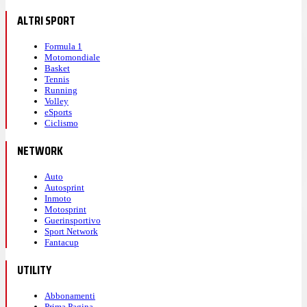
ALTRI SPORT
Formula 1
Motomondiale
Basket
Tennis
Running
Volley
eSports
Ciclismo
NETWORK
Auto
Autosprint
Inmoto
Motosprint
Guerinsportivo
Sport Network
Fantacup
UTILITY
Abbonamenti
Prima Pagina