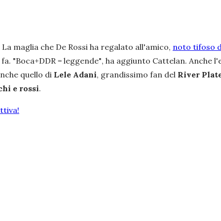
. La maglia che De Rossi ha regalato all'amico,
noto tifoso d
 fa.
"Boca+DDR = leggende"
, ha aggiunto Cattelan. Anche l'
anche quello di
Lele Adani
, grandissimo fan del
River Plat
chi e rossi
.
tiva!