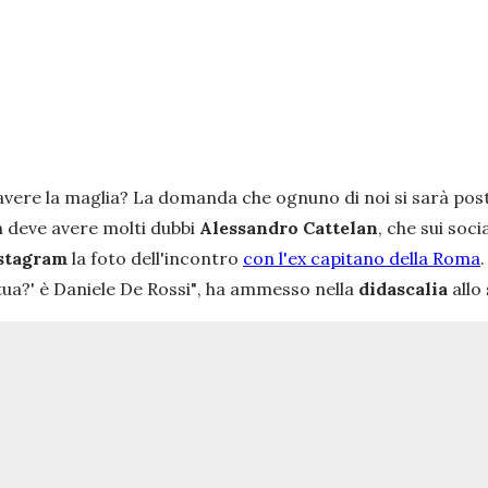
 avere la maglia? La domanda che ognuno di noi si sarà po
 deve avere molti dubbi
Alessandro Cattelan
, che sui soc
stagram
la foto dell'incontro
con l'ex capitano della Roma
tua?' è Daniele De Rossi"
, ha ammesso nella
didascalia
allo