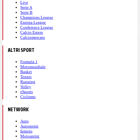
Live
Serie A
Serie B
Champions League
Europa League
Conference League
Calcio Estero
Calciomercato
ALTRI SPORT
Formula 1
Motomondiale
Basket
Tennis
Running
Volley
eSports
Ciclismo
NETWORK
Auto
Autosprint
Inmoto
Motosprint