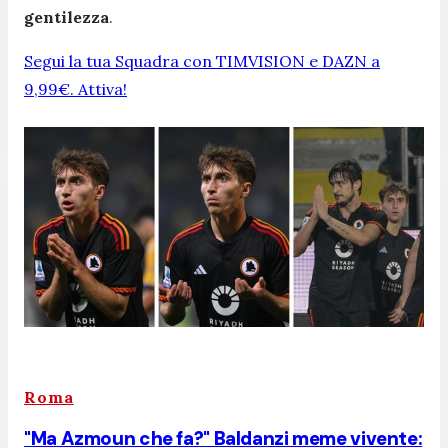
gentilezza
.
Segui la tua Squadra con TIMVISION e DAZN a
9,99€. Attiva!
Roma
"Ma Azmoun che fa?" Baldanzi meme vivente: