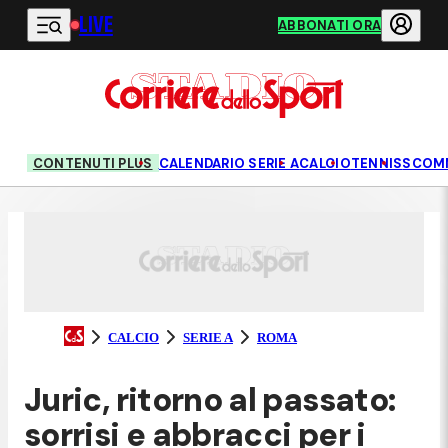
LIVE
Vai al contenuto principale
ABBONATI ORA
CONTENUTI PLUS
CALENDARIO SERIE A
CALCIO
TENNIS
SCOM
CALCIO
SERIE A
ROMA
Juric, ritorno al passato:
sorrisi e abbracci per i