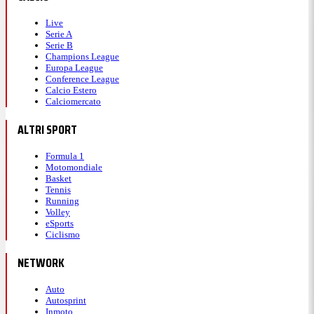
Live
Serie A
Serie B
Champions League
Europa League
Conference League
Calcio Estero
Calciomercato
ALTRI SPORT
Formula 1
Motomondiale
Basket
Tennis
Running
Volley
eSports
Ciclismo
NETWORK
Auto
Autosprint
Inmoto