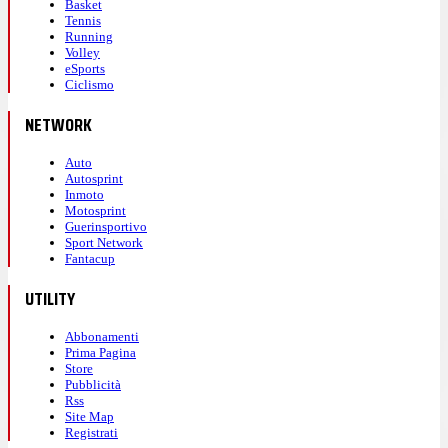
Basket
Tennis
Running
Volley
eSports
Ciclismo
NETWORK
Auto
Autosprint
Inmoto
Motosprint
Guerinsportivo
Sport Network
Fantacup
UTILITY
Abbonamenti
Prima Pagina
Store
Pubblicità
Rss
Site Map
Registrati