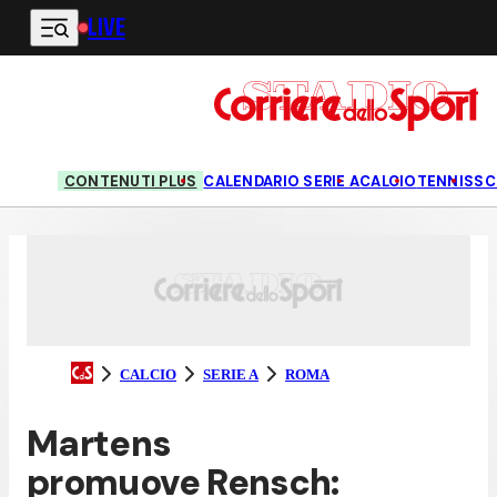
LIVE
Vai al contenuto principale
CONTENUTI PLUS
CALENDARIO SERIE A
CALCIO
TENNIS
SC
CALCIO
SERIE A
ROMA
Martens
promuove Rensch: