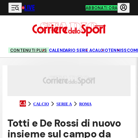
LIVE
Vai al contenuto principale
ABBONATI ORA
CONTENUTI PLUS
CALENDARIO SERIE A
CALCIO
TENNIS
SCOM
CALCIO
SERIE A
ROMA
Totti e De Rossi di nuovo
insieme sul campo da