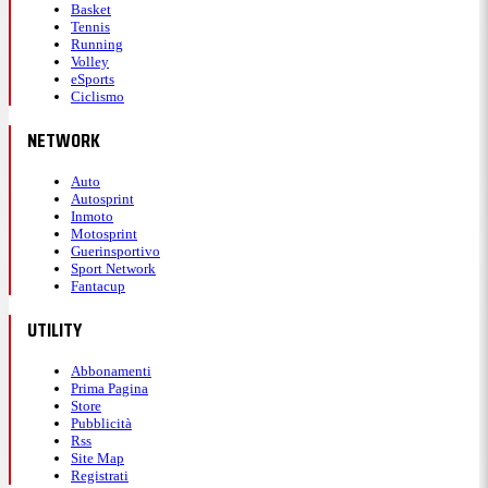
Basket
Tennis
Running
Volley
eSports
Ciclismo
NETWORK
Auto
Autosprint
Inmoto
Motosprint
Guerinsportivo
Sport Network
Fantacup
UTILITY
Abbonamenti
Prima Pagina
Store
Pubblicità
Rss
Site Map
Registrati