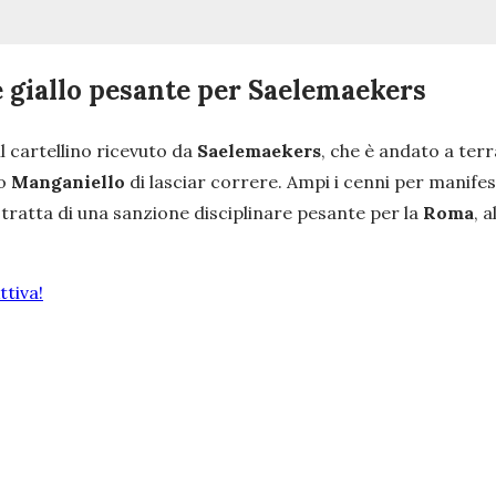
e giallo pesante per Saelemaekers
l cartellino ricevuto da
Saelemaekers
, che è andato a te
ro
Manganiello
di lasciar correre. Ampi i cenni per manife
i tratta di una sanzione disciplinare pesante per la
Roma
, 
tiva!