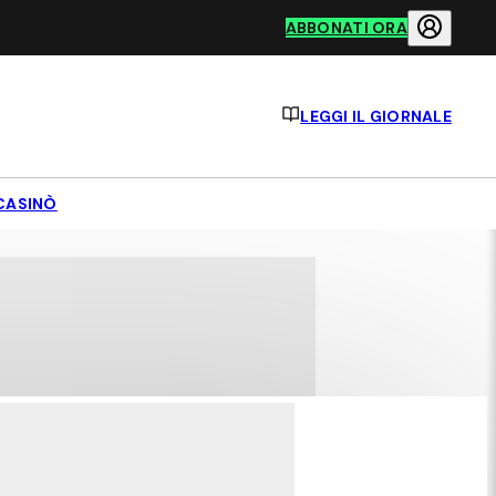
ABBONATI ORA
LEGGI IL GIORNALE
CASINÒ