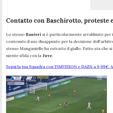
Contatto con Baschirotto, proteste 
Lo stesso
Ranieri
si è particolarmente arrabbiato per i
contenuto il suo disappunto per la decisione dell'arbit
stesso Manganiello ha estratto il giallo. Fatto sta che s
niente sfida con la
Juve
.
Segui la tua Squadra con TIMVISION e DAZN a 9,99€. At