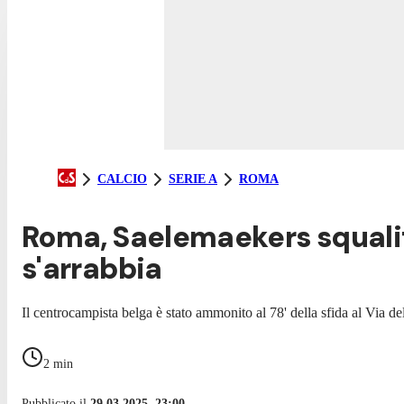
CALCIO
SERIE A
ROMA
Roma, Saelemaekers squalifi
s'arrabbia
Il centrocampista belga è stato ammonito al 78' della sfida al Via d
2
min
Pubblicato il
29.03.2025, 23:00