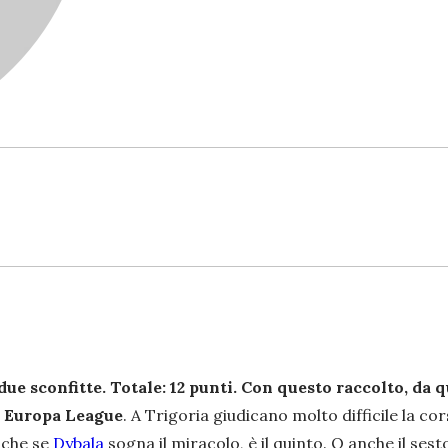
 due sconfitte. Totale: 12 punti. Con questo raccolto, da
n Europa League
. A Trigoria giudicano molto difficile la c
anche se
Dybala
sogna il miracolo, è il quinto. O anche il ses