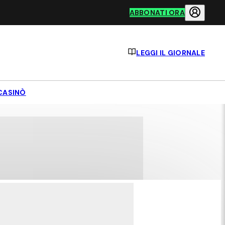
ABBONATI ORA
LEGGI IL GIORNALE
CASINÒ