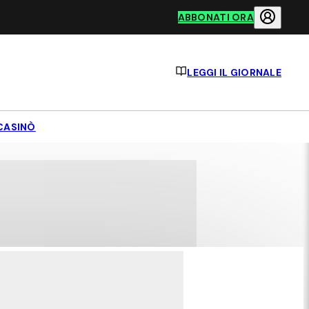
ABBONATI ORA
LEGGI IL GIORNALE
CASINÒ