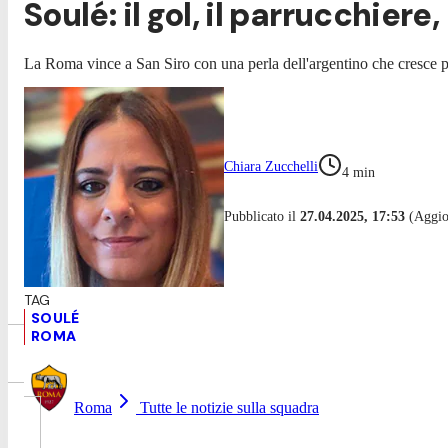
Soulé: il gol, il parrucchiere
La Roma vince a San Siro con una perla dell'argentino che cresce p
Chiara Zucchelli
4
min
Pubblicato il
27.04.2025, 17:53
(Aggior
SOULÉ
ROMA
Roma
Tutte le notizie sulla squadra