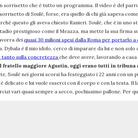
n sorrisetto che è tutto un programma. Il video è del parru
sorrisetto di Soulé, forse, era quello di chi già sapeva come
hé questo gli aveva chiesto Ranieri. Soulé, che è in uno stat
tadio prestigioso come il Meazza, ma mette la sua firma su
zavorra dei
quasi 30 milioni spesi dalla Roma per portarlo a 
a. Dybala è il mio idolo, cerco di imparare da lui e non solo d
 tanto sulla concretezza
che deve avere, lavorando a casa
l fratello maggiore Agustin, oggi erano tutti in tribuna al
e, Soulé nei giorni scorsi ha festeggiato i 22 anni con un pi
 delicato e lui vuole esserci con il corpo e con la testa. Il
ercizi vari quasi sempre a secco, pochissimo pallone. Per qu