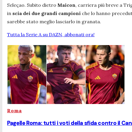
Seleçao. Subito dietro
Maicon
, carriera più breve a Tr
in
scia dei due grandi campioni
che lo hanno preceduto
sarebbe stato meglio lasciarlo in granata.
Tutta la Serie A su DAZN, abbonati ora!
Roma
Pagelle Roma: tutti i voti della sfida contro il 