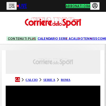
LIVE
Vai al contenuto principale
ABBONATI ORA
CONTENUTI PLUS
CALENDARIO SERIE A
CALCIO
TENNIS
SCOM
CALCIO
SERIE A
ROMA