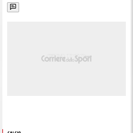
13:58
Gasperini: "Non regalo niente a
nessuno"
"Lo zoccolo duro è fondamentale, poi le gerarchie
possono cambiare durante la stagione e tutti
devono essere pronti. Alcuni giocatori sono arrivati
da pochissimo, altri sono qui da due mesi. Non ho
preclusioni per nessuno, ma non regalo niente a
nessuno. Non devo far vedere tutti i giocatori, ne
faccio vedere 11 più 5 che entrano. Ci sono gli
allenamenti, le partite, le coppe. Bisogna
conquistarsi il posto, fa parte delle squadre per non
sentirsi appagati o tagliati fuori".